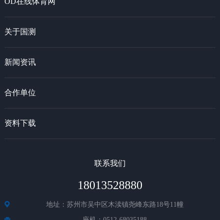
OD在线体育网
关于国测
新闻资讯
合作单位
资料下载
联系我们
18013528880
地址：苏州市吴中区木渎镇尧峰东路18号11幢
座机：0512-68035188