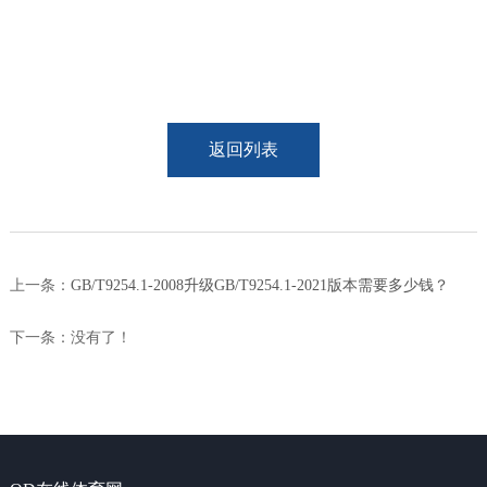
返回列表
上一条：
GB/T9254.1-2008升级GB/T9254.1-2021版本需要多少钱？
下一条：没有了！