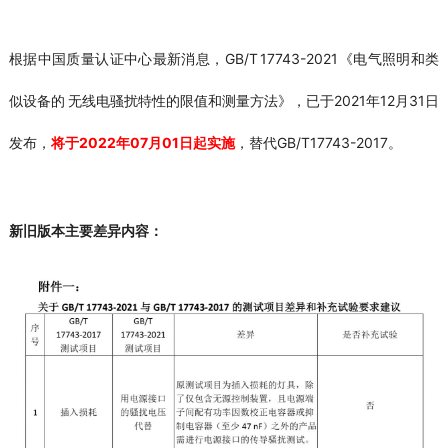
根据中国质量认证中心最新消息，GB/T 17743-2021《电气照明和类
似设备的 无线电骚扰特性的限值和测量方法》，已于2021年12月31日
发布，
将于2022年07月01日起实施
，替代GB/T17743-2017。
新旧版本主要差异内容：