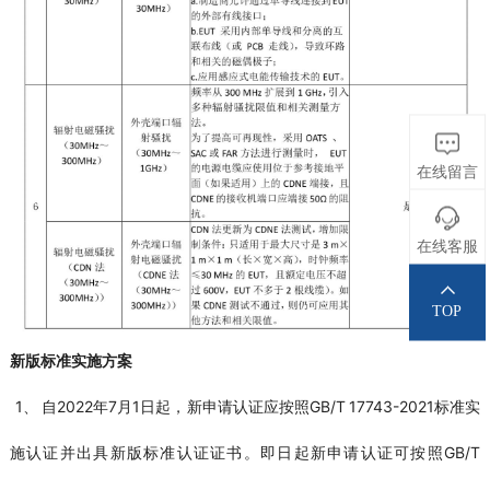
在线留言
在线客服
TOP
新版标准实施方案
1、 自2022年7月1日起，新申请认证应按照GB/T 17743-2021标准实
施认证并出具新版标准认证证书。即日起新申请认证可按照GB/T