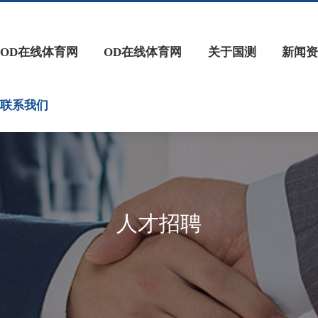
OD在线体育网
OD在线体育网
关于国测
新闻资
联系我们
人才招聘