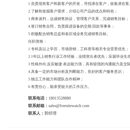
1.负责现有客户和新客户的开发，寻找潜在客户，收集潜在客
2.了解和发掘客户需求，介绍公司产品的优点和特色；
3.商务谈判，达成销售协议，管理客户关系，完成销售目标；
4.签订销售合同，负责跟进设备的交期.回款等事务；
5.积极配合销售总监和各区域业务完成销售目标。
任职资格：
1.专科及以上学历，市场营销，工科类等相关专业背景优先；
2.1年以上销售行业工作经验，业绩突出者优先；应届毕业生
3.性格外向.反应敏捷.表达能力强，具有较强的沟通能力及交
4.具备一定的市场分析及判断能力，良好的客户服务意识；
5.独立工作能力和团队合作精神；
6.有责任心，能承受较大的工作压力。
联系电话：
18013528880
联系邮箱：
sales@freesitewatch.com
联系人：
郭经理