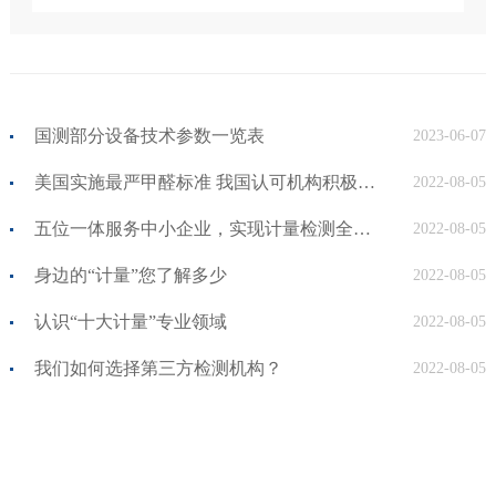
国测部分设备技术参数一览表
2023-06-07
美国实施最严甲醛标准 我国认可机构积极应对
2022-08-05
五位一体服务中小企业，实现计量检测全方位覆盖
2022-08-05
身边的“计量”您了解多少
2022-08-05
认识“十大计量”专业领域
2022-08-05
我们如何选择第三方检测机构？
2022-08-05