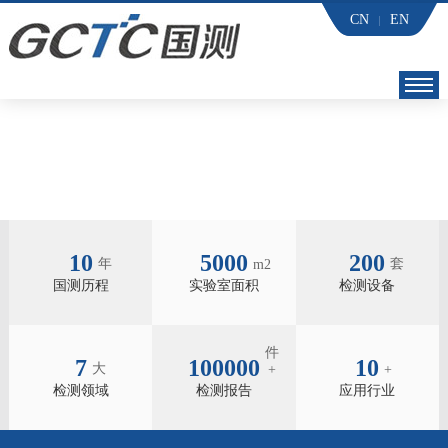
CN
EN
OD在线体育网
OD在线体育网
OD在线体育网
关于国测
10
5000
200
年
套
m2
国测历程
实验室面积
检测设备
新闻资讯
合作单位
件
7
100000
10
大
+
+
检测领域
检测报告
应用行业
资料下载