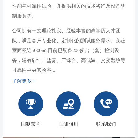
性能与可靠性试验，并提供相关的技术咨询及设备研
制服务等。
公司拥有一支理论扎实、经验丰富的高学历人才团
队，满足客户专业化、定制化的测试服务需求。实验
室面积近5000㎡,目前已配备200多台（套）检测设
备，建有砂尘、盐雾、三综合、高低温、交变湿热等
可靠性中央实验室...
了解更多 +
国测荣誉
国测相册
联系我们