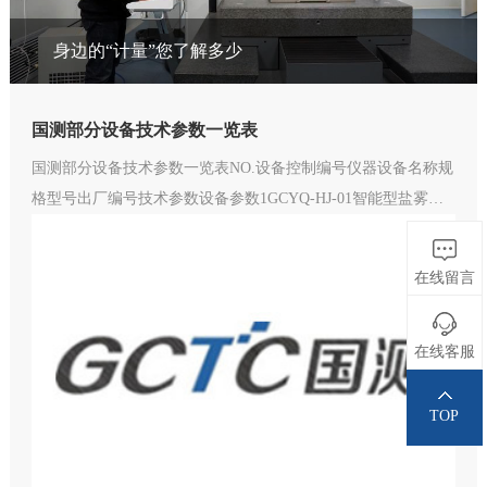
身边的“计量”您了解多少
国测部分设备技术参数一览表
国测部分设备技术参数一览表NO.设备控制编号仪器设备名称规
格型号出厂编号技术参数设备参数1GCYQ-HJ-01智能型盐雾试
验箱HSST-230BS16-0708-010饱和桶温度+10℃～+63℃，试验箱
温度+10℃～+50℃，相对湿度93±2%RH，喷雾量1～2mL/80cm
在线留言
²，盐雾沉降率1～2mL/80cm²h。V:2.8m³ 2300*1100*1100mm 额
定
【详细】
在线客服
TOP