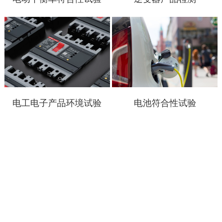
电工电子产品环境试验
电池符合性试验