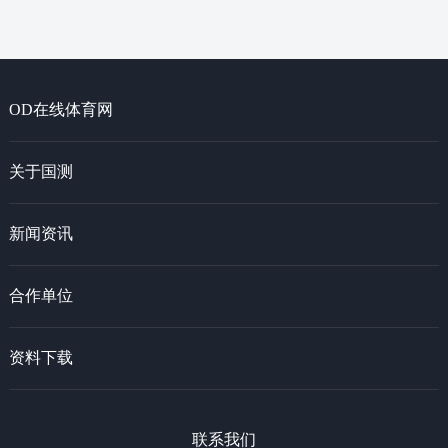
OD在线体育网
关于国测
新闻资讯
合作单位
资料下载
联系我们