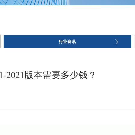
行业资讯
254.1-2021版本需要多少钱？