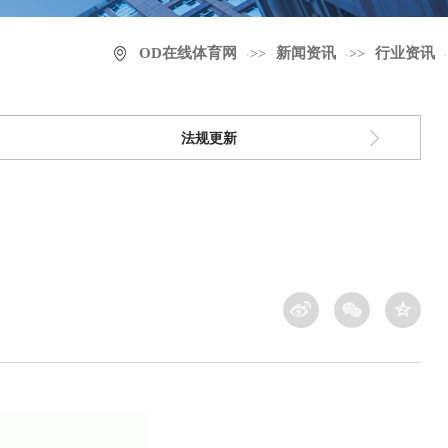
OD在线体育网
新闻资讯
行业资讯
>>
>>
法规更新